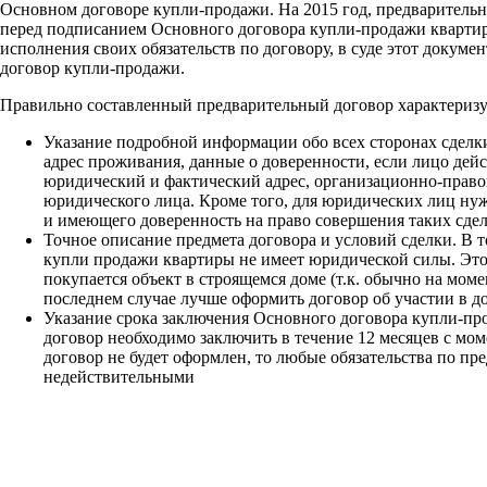
Основном договоре купли-продажи. На 2015 год, предварительн
перед подписанием Основного договора купли-продажи квартиры
исполнения своих обязательств по договору, в суде этот докумен
договор купли-продажи.
Правильно составленный предварительный договор характериз
Указание подробной информации обо всех сторонах сделки
адрес проживания, данные о доверенности, если лицо дей
юридический и фактический адрес, организационно-правов
юридического лица. Кроме того, для юридических лиц нуж
и имеющего доверенность на право совершения таких сдел
Точное описание предмета договора и условий сделки. В т
купли продажи квартиры не имеет юридической силы. Это 
покупается объект в строящемся доме (т.к. обычно на мо
последнем случае лучше оформить договор об участии в до
Указание срока заключения Основного договора купли-про
договор необходимо заключить в течение 12 месяцев с мом
договор не будет оформлен, то любые обязательства по п
недействительными