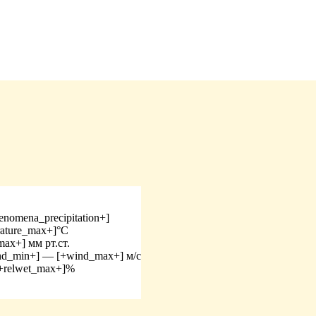
enomena_precipitation+]
rature_max+]°C
max+] мм рт.ст.
ind_min+] — [+wind_max+] м/с
[+relwet_max+]%