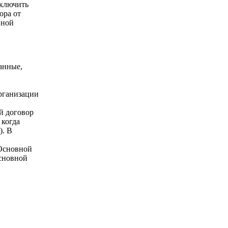
аключить
ора от
вной
анные,
организации
й договор
 когда
). В
 Основной
основной