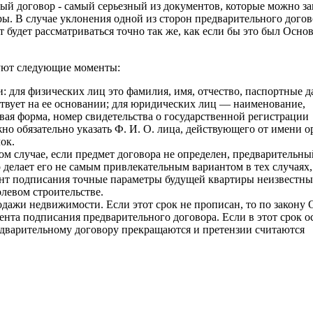
ый договор - самый серьезный из документов, которые можно з
. В случае уклонения одной из сторон предварительного догов
т будет рассматриваться точно так же, как если бы это был Осно
уют следующие моменты:
: для физических лиц это фамилия, имя, отчество, паспортные д
ствует на ее основании; для юридических лиц — наименование,
ая форма, номер свидетельства о государственной регистрации
но обязательно указать Ф. И. О. лица, действующего от имени 
ок.
ом случае, если предмет договора не определен, предварительны
делает его не самым привлекательным вариантом в тех случаях,
мент подписания точные параметры будущей квартиры неизвестны
левом строительстве.
дажи недвижимости. Если этот срок не прописан, то по закону
ента подписания предварительного договора. Если в этот срок 
редварительному договору прекращаются и претензии считаются