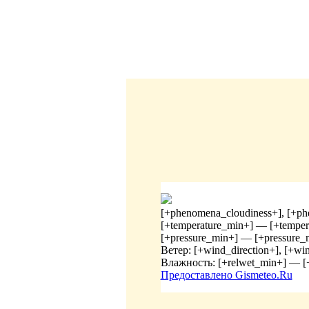
[+phenomena_cloudiness+], [+ph
[+temperature_min+] — [+tempe
[+pressure_min+] — [+pressure_
Ветер: [+wind_direction+], [+w
Влажность: [+relwet_min+] — 
Предоставлено Gismeteo.Ru